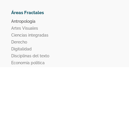
Áreas Fractales
Antropología
Artes Visuales
Ciencias integradas
Derecho
Digitalidad
Disciplinas del texto
Economía política
Estudios religiosos
Filosofía
Infancias diacríticas
Literatura
Psicoanálisis
Semiótica
Simbolismo